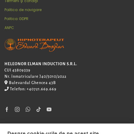
Termeni şi condiţii
Politica de navigare
Politica GDPR
ANPC
HELEONOR ELMAN INDUCTION S.R.L.
CUI 45809339
Nr. înmatriculare J40/5010/2022
Bulevardul Ghencea 43B
Telefon: +40721.669.669
Despre cookie-urile de pe acest site